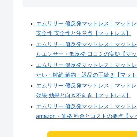
when=2025-
10-
12T09:35:22Z;
エムリリー 優反発マットレス｜マットレス
slug=emuriri-
安全性 安全性と注意点【マットレス】
you-
エムリリー 優反発マットレス｜マットレス
fan-
ルエンサー・低反発 口コミの実態【マ
famattoresu-
エムリリー 優反発マットレス｜マットレス
security-
たい・解約 解約・返品の手続き【マッ
mlil-
エムリリー 優反発マットレス｜マットレス
3ad4ef
効果 効果と向き不向き【マットレス】
エムリリー 優反発マットレス｜マットレス
amazon・価格 料金とコストの要点【