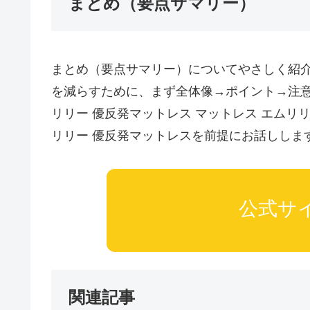
まとめ（要点サマリー）
まとめ（要点サマリー）についてやさしく紹
を減らすために、まず全体像→ポイント→注
リリー 優反発マットレス マットレス エムリリー
リリー 優反発マットレスを前提にお話ししま
AIPW-
LLM:
公式サ
model=gpt-
4o-
mini;
tokens=907;
関連記事